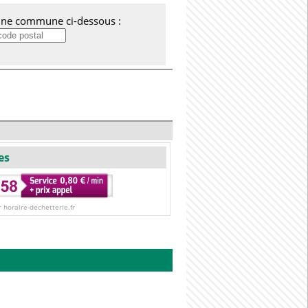
'une commune ci-dessous :
es
r horaire-dechetterie.fr