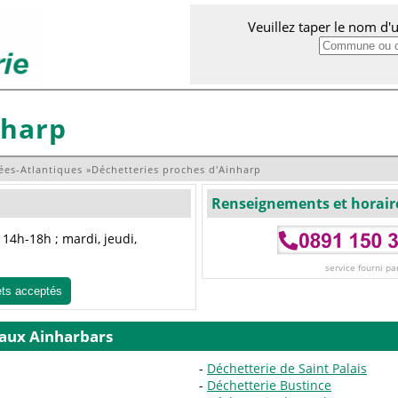
Veuillez taper le nom d
nharp
ées-Atlantiques
»
Déchetteries proches d'Ainharp
Renseignements et horair
14h-18h ; mardi, jeudi,
service fourni pa
ets acceptés
 aux Ainharbars
Déchetterie de Saint Palais
Déchetterie Bustince