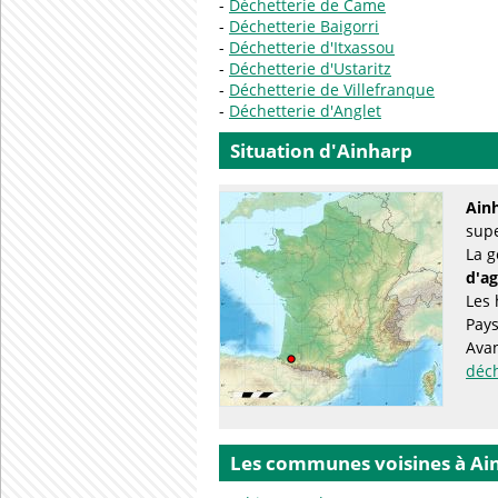
Déchetterie de Came
Déchetterie Baigorri
Déchetterie d'Itxassou
Déchetterie d'Ustaritz
Déchetterie de Villefranque
Déchetterie d'Anglet
Situation d'Ainharp
Ain
supe
La g
d'a
Les 
Pay
Avan
déc
Les communes voisines à Ai