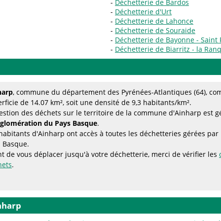
Déchetterie de Bardos
Déchetterie d'Urt
Déchetterie de Lahonce
Déchetterie de Souraide
Déchetterie de Bayonne - Saint 
Déchetterie de Biarritz - la Ran
harp
, commune du département des Pyrénées-Atlantiques (64), com
rficie de 14.07 km², soit une densité de 9,3 habitants/km².
estion des déchets sur le territoire de la commune d'Ainharp est g
gglomération du Pays Basque
.
habitants d'Ainharp ont accès à toutes les déchetteries gérées p
s Basque.
t de vous déplacer jusqu'à votre déchetterie, merci de vérifier les
hets
.
nharp