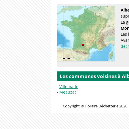
Albe
supe
La g
Mon
Les 
Avan
déc
Les communes voisines à Alb
Villemade
Meauzac
Copyright © Horaire Déchetterie 2026 T