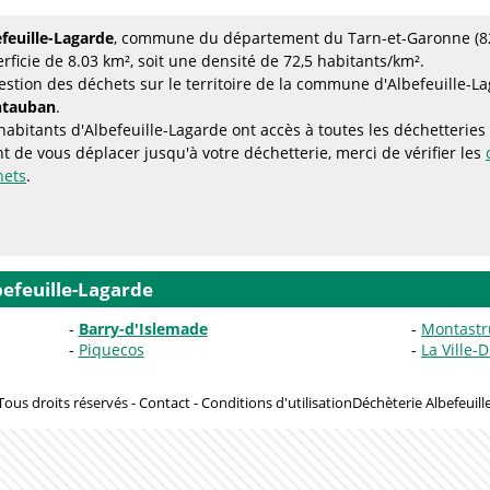
feuille-Lagarde
, commune du département du Tarn-et-Garonne (82
rficie de 8.03 km², soit une densité de 72,5 habitants/km².
estion des déchets sur le territoire de la commune d'Albefeuille-L
tauban
.
habitants d'Albefeuille-Lagarde ont accès à toutes les déchetteri
t de vous déplacer jusqu'à votre déchetterie, merci de vérifier les
hets
.
efeuille-Lagarde
Barry-d'Islemade
Montastr
Piquecos
La Ville-
ous droits réservés -
Contact
-
Conditions d'utilisation
Déchèterie Albefeuill