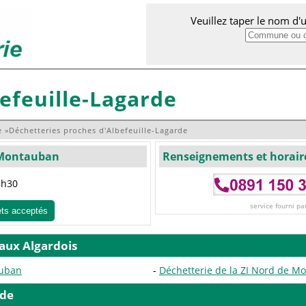
Veuillez taper le nom d
efeuille-Lagarde
e
»
Déchetteries proches d'Albefeuille-Lagarde
 Montauban
Renseignements et horair
8h30
service fourni pa
ets acceptés
 aux Algardois
auban
Déchetterie de la ZI Nord de M
rde