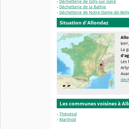
Déchetterie de Gilly-sur-Isère
Déchetterie de la Bathie
Déchetterie de Notre-Dame-de-Bel
Situation d'Allondaz
All
km²,
La g
d'a
Les 
Arly
Avan
déc
Les communes voisines à Al
Thénésol
Marthod