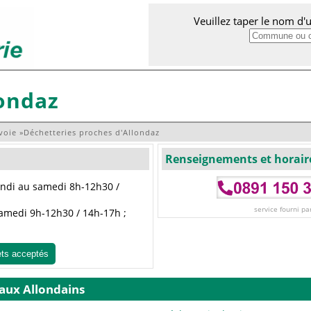
Veuillez taper le nom d
londaz
voie
»
Déchetteries proches d'Allondaz
Renseignements et horair
lundi au samedi 8h-12h30 /
service fourni pa
 samedi 9h-12h30 / 14h-17h ;
ets acceptés
 aux Allondains