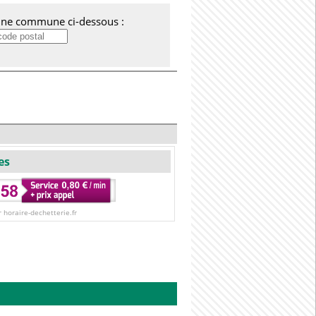
'une commune ci-dessous :
es
r horaire-dechetterie.fr