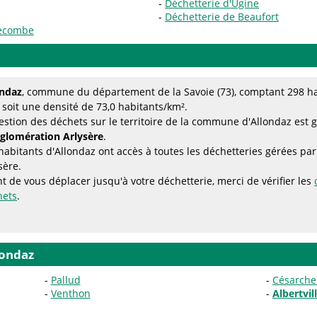
Déchetterie d'Ugine
Déchetterie de Beaufort
lecombe
ondaz
, commune du département de la Savoie (73), comptant 298 hab
 soit une densité de 73,0 habitants/km².
estion des déchets sur le territoire de la commune d'Allondaz est 
gglomération Arlysère
.
habitants d'Allondaz ont accès à toutes les déchetteries gérées 
sère.
t de vous déplacer jusqu'à votre déchetterie, merci de vérifier les
hets
.
londaz
Pallud
Césarche
Venthon
Albertvil