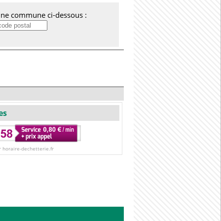
'une commune ci-dessous :
es
r horaire-dechetterie.fr