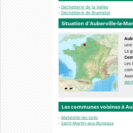
Déchetterie de la Vallée
Déchetterie de Brametot
Situation d'Auberville-la-Ma
Aube
une 
La g
Com
Les 
com
Avan
déc
Les communes voisines à Aub
Malleville-les-Grès
Saint-Martin-aux-Buneaux