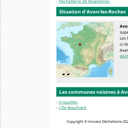
Déchetterie de Rivarennes
Situation d'Avon-les-Roches
Avo
supe
Les 
ci-d
Avan
déc
Les communes voisines à Av
Crouzilles
L'Île-Bouchard
Copyright © Horaire Déchetterie 202