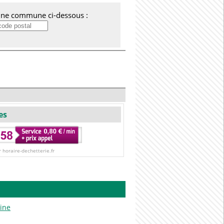
'une commune ci-dessous :
es
r horaire-dechetterie.fr
ine