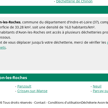
Déchetterie de Chinon
n-les-Roches
, commune du département d'Indre-et-Loire (37), com
rficie de 33.28 km², soit une densité de 16,0 habitants/km².
habitants d'Avon-les-Roches ont accès à plusieurs déchetteries proc
essous.
t de vous déplacer jusqu'à votre déchetterie, merci de vérifier les
hets
.
on-les-Roches
Panzoult
Neuil
Crissay-sur-Manse
Parçay-s
6 Tous droits réservés -
Contact
-
Conditions d'utilisation
Déchèterie Avon-le