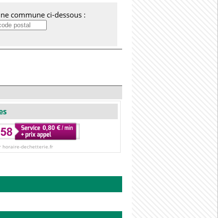
'une commune ci-dessous :
es
r horaire-dechetterie.fr