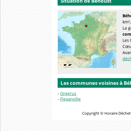
Situation de Béhoust
Béh
km²,
La g
com
Les 
Cœur
Avan
déc
Les communes voisines à Bé
Orgerus
Flexanville
Copyright © Horaire Déchett