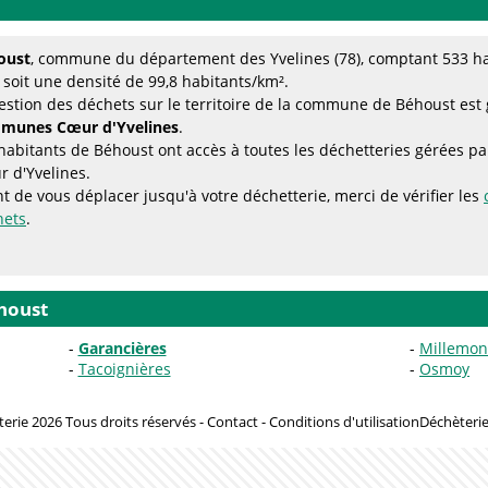
oust
, commune du département des Yvelines (78), comptant 533 hab
 soit une densité de 99,8 habitants/km².
estion des déchets sur le territoire de la commune de Béhoust est
munes Cœur d'Yvelines
.
habitants de Béhoust ont accès à toutes les déchetteries gérée
 d'Yvelines.
t de vous déplacer jusqu'à votre déchetterie, merci de vérifier les
hets
.
houst
Garancières
Millemon
Tacoignières
Osmoy
erie 2026 Tous droits réservés -
Contact
-
Conditions d'utilisation
Déchèterie