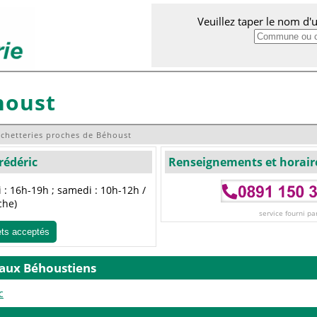
Veuillez taper le nom d
houst
chetteries proches de Béhoust
rédéric
Renseignements et horair
 : 16h-19h ; samedi : 10h-12h /
che)
service fourni pa
ets acceptés
 aux Béhoustiens
c