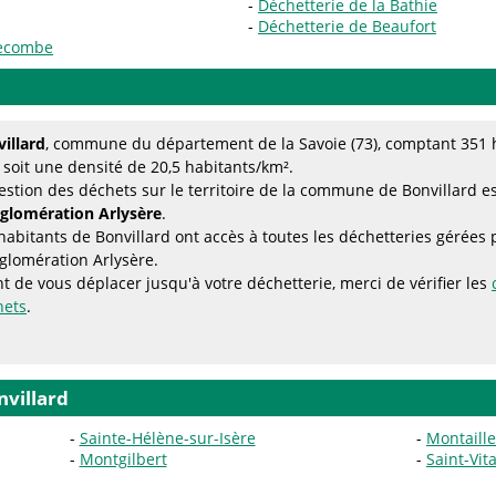
Déchetterie de la Bathie
Déchetterie de Beaufort
lecombe
illard
, commune du département de la Savoie (73), comptant 351 h
 soit une densité de 20,5 habitants/km².
estion des déchets sur le territoire de la commune de Bonvillard e
gglomération Arlysère
.
habitants de Bonvillard ont accès à toutes les déchetteries gérée
glomération Arlysère.
t de vous déplacer jusqu'à votre déchetterie, merci de vérifier les
hets
.
villard
Sainte-Hélène-sur-Isère
Montaill
Montgilbert
Saint-Vita