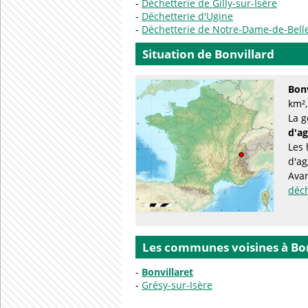
Déchetterie de Gilly-sur-Isère
Déchetterie d'Ugine
Déchetterie de Notre-Dame-de-Bel
Situation de Bonvillard
Bonv
km²,
La g
d'a
Les 
d'ag
Avan
déc
Les communes voisines à Bon
Bonvillaret
Grésy-sur-Isère