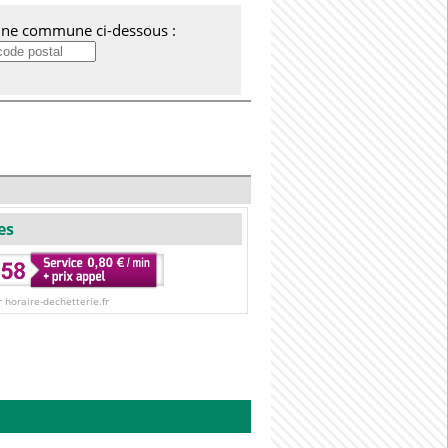
'une commune ci-dessous :
es
r horaire-dechetterie.fr