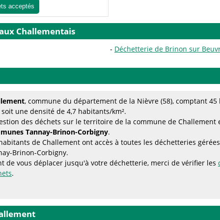
ets acceptés
 aux Challementais
Déchetterie de Brinon sur Beuv
llement
, commune du département de la Nièvre (58), comptant 45 h
 soit une densité de 4,7 habitants/km².
estion des déchets sur le territoire de la commune de Challement 
munes Tannay-Brinon-Corbigny
.
habitants de Challement ont accès à toutes les déchetteries gé
nay-Brinon-Corbigny.
t de vous déplacer jusqu'à votre déchetterie, merci de vérifier les
hets
.
allement