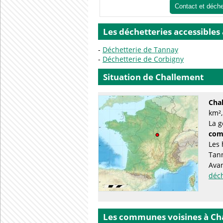
Contact et déch
Les déchetteries accessibles
Déchetterie de Tannay
Déchetterie de Corbigny
Situation de Challement
Cha
km²,
La g
com
Les 
Tan
Avan
déc
Les communes voisines à Ch