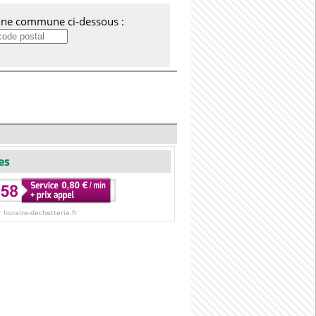
'une commune ci-dessous :
es
r horaire-dechetterie.fr