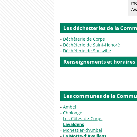
me
Av
Les déchetteries de la Com
Déchèterie de Corps
Déchèterie de Saint-Honoré
Déchèterie de Sousville
Renseignements et horaires
Les communes de la Commu
Ambel
Cholonge
Les Côtes-de-Corps
Lavaldens
Monestier-d'Ambel
La Motte-d'Aveillans