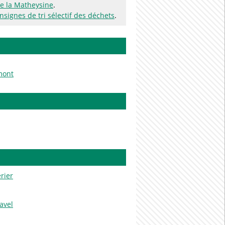
 la Matheysine
.
nsignes de tri sélectif des déchets
.
mont
rier
avel