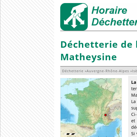
Déchetterie de
Matheysine
Déchetterie
»
Auvergne-Rhône-Alpes
»
Is
La
te
Ma
La
su
Ci
et
dé
Si