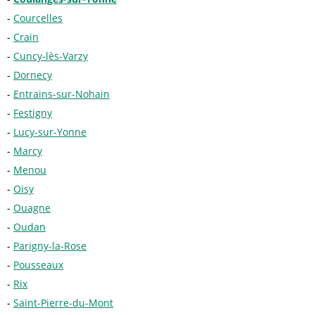
Courcelles
Crain
Cuncy-lès-Varzy
Dornecy
Entrains-sur-Nohain
Festigny
Lucy-sur-Yonne
Marcy
Menou
Oisy
Ouagne
Oudan
Parigny-la-Rose
Pousseaux
Rix
Saint-Pierre-du-Mont