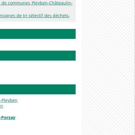
 de communes Pleyben-Châteaulin-
nsignes de tri sélectif des déchets
.
e-Pleyben
rn
-Porzay