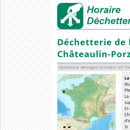
Déchetterie de
Châteaulin-Por
Déchetterie
»
Bretagne
»
Finistère
»
CC Pl
La
du
Pl
La
su
Ci
Ch
d'
Si