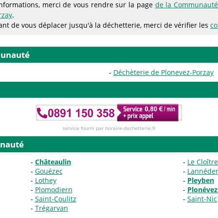
informations, merci de vous rendre sur la page
de la Communauté
rzay
.
ant de vous déplacer jusqu'à la déchetterie, merci de vérifier les
co
munauté
Déchèterie de Plonevez-Porzay
service fourni par horaire-dechetterie.fr
nauté
Châteaulin
Le Cloîtr
Gouézec
Lannéde
Lothey
Pleyben
Plomodiern
Plonévez
Saint-Coulitz
Saint-Nic
Trégarvan