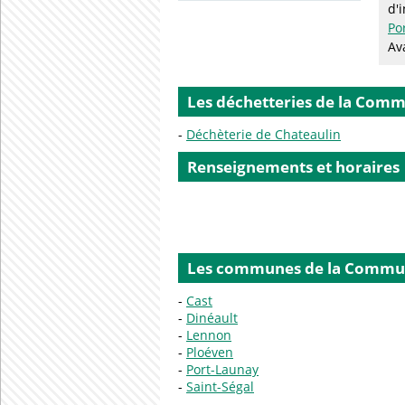
d'
Po
Av
Les déchetteries de la Com
Déchèterie de Chateaulin
Renseignements et horaires
Les communes de la Commu
Cast
Dinéault
Lennon
Ploéven
Port-Launay
Saint-Ségal