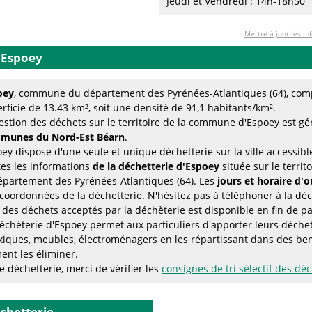
Jeudi et Vendredi : 14h-18h50
Mettre à jour les in
'Espoey
oey
, commune du département des Pyrénées-Atlantiques (64), comp
rficie de 13.43 km², soit une densité de 91,1 habitants/km².
estion des déchets sur le territoire de la commune d'Espoey est gé
munes du Nord-Est Béarn
.
ey dispose d'une seule et unique déchetterie sur la ville accessibl
es les informations
de la déchetterie d'Espoey
située sur le terri
épartement des Pyrénées-Atlantiques (64). Les
jours et horaire d'
coordonnées de la déchetterie. N'hésitez pas à téléphoner à la déc
e des déchets acceptés par la déchèterie est disponible en fin de p
échèterie d'Espoey permet aux particuliers d'apporter leurs déche
xiques, meubles, électroménagers en les répartissant dans des be
ent les éliminer.
 déchetterie, merci de vérifier les
consignes de tri sélectif des dé
échetterie