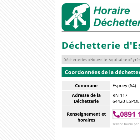
Déchetterie d'
Déchetteries
»
Nouvelle-Aquitaine
»
Pyré
Coordonnées de la déchette
Commune
Espoey (64)
Adresse de la
RN 117
Déchetterie
64420 ESPOE
Renseignement et
horaires
service fourni par