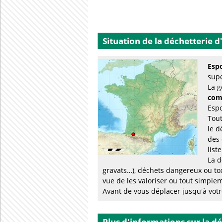
Situation de la déchetterie
d
Esp
supe
La g
com
Espo
Tout
le d
des 
list
La d
gravats…), déchets dangereux ou to
vue de les valoriser ou tout simplem
Avant de vous déplacer jusqu'à votre
Plus d'informations sur la d