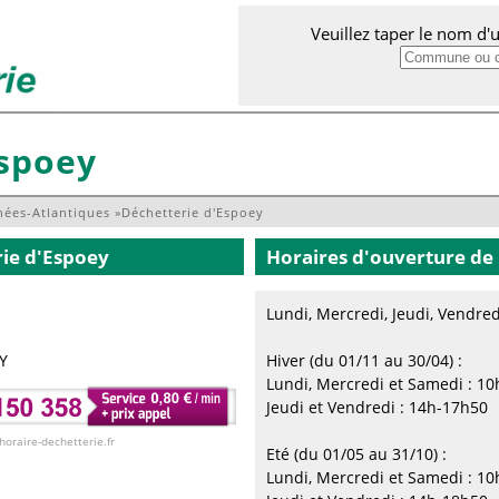
Veuillez taper le nom d
Espoey
nées-Atlantiques
»
Déchetterie d'Espoey
rie
d'Espoey
Horaires d'ouverture de 
Lundi, Mercredi, Jeudi, Vendre
Y
Hiver (du 01/11 au 30/04) :
Lundi, Mercredi et Samedi : 1
Jeudi et Vendredi : 14h-17h50
 horaire-dechetterie.fr
Eté (du 01/05 au 31/10) :
Lundi, Mercredi et Samedi : 1