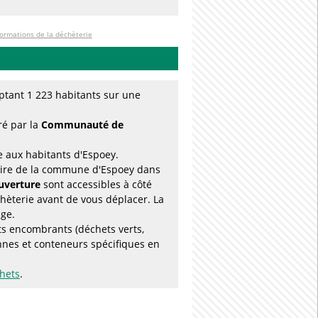
formations de la déchèterie
tant 1 223 habitants sur une
ré par la
Communauté de
e aux habitants d'Espoey.
toire de la commune d'Espoey dans
ouverture
sont accessibles à côté
hèterie avant de vous déplacer. La
age.
ts encombrants (déchets verts,
nnes et conteneurs spécifiques en
chets
.