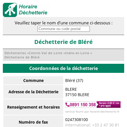
Veuillez taper le nom d'une commune ci-dessous :
Déchetterie de Bléré
Déchetteries
»
Centre-Val de Loire
»
Indre-et-Loire
»
Déchetterie de Bléré
Coordonnées de la déchetterie
Commune
Bléré (37)
BLERE
Adresse de la Déchetterie
37150 BLERE
Renseignement et horaires
service fourni par horaire-dechetterie.fr
0247308100
Numéro de fax
International: +33 2 47 30 81