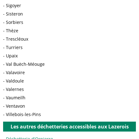
Sigoyer
Sisteron
Sorbiers
Thèze
Trescléoux
Turriers
Upaix
Val Buëch-Méouge
Valavoire
Valdoule
Valernes
Vaumeilh
Ventavon
Villebois-les-Pins
Les autres déchetteries accessibles aux Lazerois
Déchetterie d'Orpierre