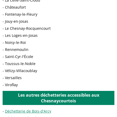
La Celle-Saint-Cloud
Châteaufort
Fontenay-le-Fleury
Jouy-en-Josas
Le Chesnay-Rocquencourt
Les Loges-en-Josas
Noisy-le-Roi
Rennemoulin
Saint-Cyr-l'École
Toussus-le-Noble
Vélizy-Villacoublay
Versailles
Viroflay
Les autres déchetteries accessibles aux
Chesnaycourtois
Déchetterie de Bois-d'Arcy