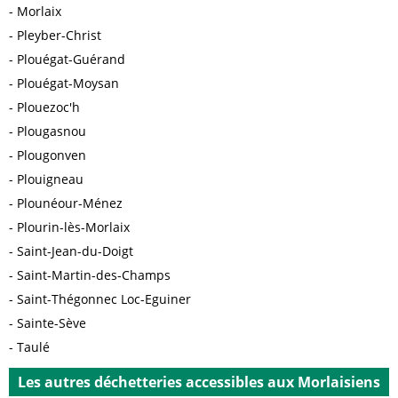
Morlaix
Pleyber-Christ
Plouégat-Guérand
Plouégat-Moysan
Plouezoc'h
Plougasnou
Plougonven
Plouigneau
Plounéour-Ménez
Plourin-lès-Morlaix
Saint-Jean-du-Doigt
Saint-Martin-des-Champs
Saint-Thégonnec Loc-Eguiner
Sainte-Sève
Taulé
Les autres déchetteries accessibles aux Morlaisiens