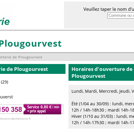
Veuillez taper le nom d
 Plougourvest
etterie de Plougourvest
rie
de Plougourvest
Horaires d'ouverture de 
Plougourvest
(29)
Lundi, Mardi, Mercredi, Jeudi,
uverst
Été (1/04 au 30/09) : lundi, mer
12h / 14h-18h30 ; mardi 14h-1
Hiver (1/10 au 31/03) : lundi, m
 horaire-dechetterie.fr
12h / 14h-17h30 ; mardi 14h-1