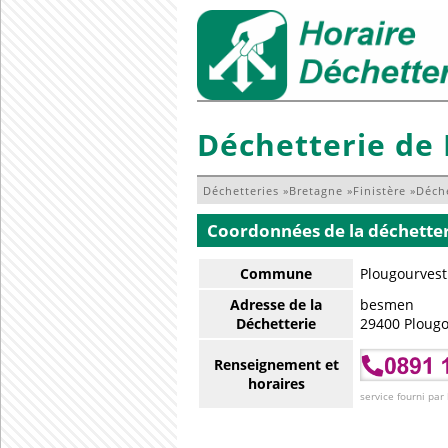
Déchetterie de
Déchetteries
»
Bretagne
»
Finistère
»
Déch
Coordonnées de la déchette
Commune
Plougourvest 
Adresse de la
besmen
Déchetterie
29400 Plougo
Renseignement et
horaires
service fourni par