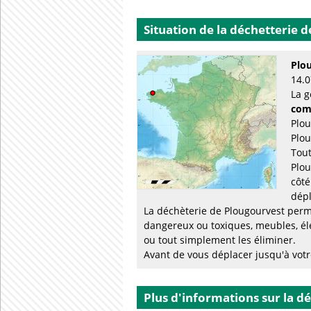
Situation de la déchetterie
d
Plo
14.0
La g
com
Plou
Plou
Tout
Plou
côté
dépl
La déchèterie de Plougourvest perme
dangereux ou toxiques, meubles, él
ou tout simplement les éliminer.
Avant de vous déplacer jusqu'à votre
Plus d'informations sur la d