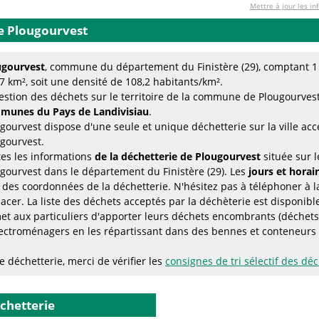
Mettre à jour les in
e Plougourvest
ugourvest
, commune du département du Finistère (29), comptant 1 
7 km², soit une densité de 108,2 habitants/km².
estion des déchets sur le territoire de la commune de Plougourvest
munes du Pays de Landivisiau
.
gourvest dispose d'une seule et unique déchetterie sur la ville acc
gourvest.
es les informations
de la déchetterie de Plougourvest
située sur l
gourvest dans le département du Finistère (29). Les
jours et horai
 des coordonnées de la déchetterie. N'hésitez pas à téléphoner à l
acer. La liste des déchets acceptés par la déchèterie est disponibl
t aux particuliers d'apporter leurs déchets encombrants (déchets 
ectroménagers en les répartissant dans des bennes et conteneurs s
 déchetterie, merci de vérifier les
consignes de tri sélectif des dé
échetterie