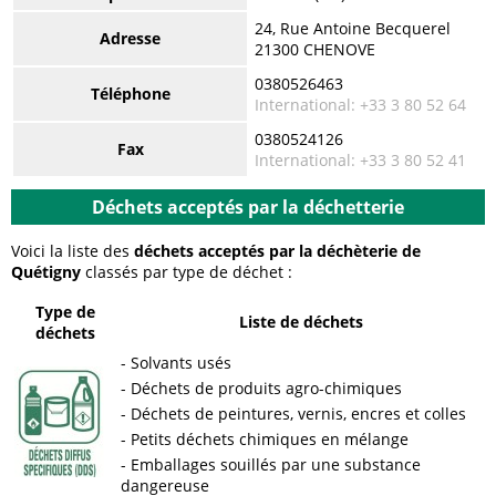
24, Rue Antoine Becquerel
Adresse
21300 CHENOVE
0380526463
Téléphone
International: +33 3 80 52 64
0380524126
Fax
International: +33 3 80 52 41
Déchets acceptés par la déchetterie
Voici la liste des
déchets acceptés par la déchèterie de
Quétigny
classés par type de déchet :
Type de
Liste de déchets
déchets
Solvants usés
Déchets de produits agro-chimiques
Déchets de peintures, vernis, encres et colles
Petits déchets chimiques en mélange
Emballages souillés par une substance
dangereuse