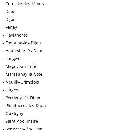
Corcelles-les-Monts
Daix
Dijon
Fénay
Flavignerot
Fontaine-lès-Dijon
Hauteville-lès-Dijon
Longvic
Magny-sur-Tille
Marsannay-la-Côte
Neuilly-Crimolois
Ouges
Perrigny-lès-Dijon
Plombières-lès-Dijon
Quetigny
Saint-Apollinaire
Sennecey-lès-Dijon