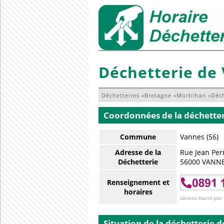
Déchetterie de
Déchetteries
»
Bretagne
»
Morbihan
»
Déc
Coordonnées de la déchette
Commune
Vannes (56)
Adresse de la
Rue Jean Per
Déchetterie
56000 VANN
Renseignement et
horaires
service fourni par
Situation de la déchetterie
d