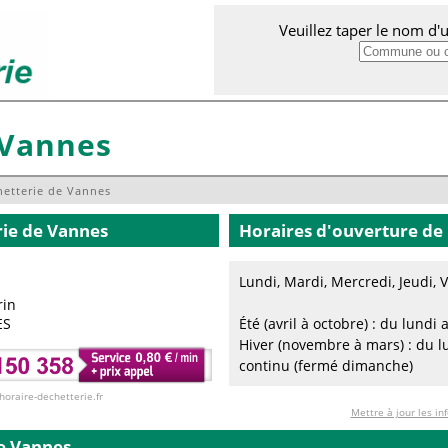
Veuillez taper le nom d
 Vannes
hetterie de Vannes
rie
de Vannes
Horaires d'ouverture de 
Lundi, Mardi, Mercredi, Jeudi,
rin
ES
Été (avril à octobre) : du lund
Hiver (novembre à mars) : du 
continu (fermé dimanche)
 horaire-dechetterie.fr
Mettre à jour les in
e Vannes