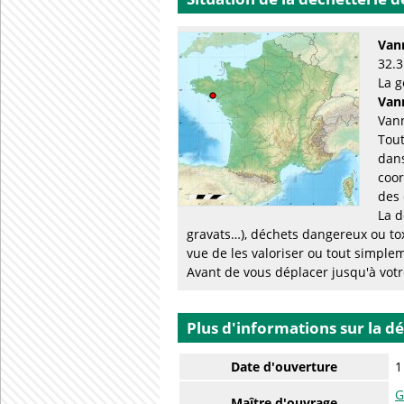
Van
32.3
La g
Van
Vann
Tout
dans
coor
des 
La d
gravats…), déchets dangereux ou to
vue de les valoriser ou tout simplem
Avant de vous déplacer jusqu'à votre
Plus d'informations sur la d
Date d'ouverture
1
G
Maître d'ouvrage