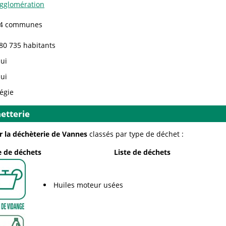
gglomération
4 communes
80 735 habitants
ui
ui
égie
etterie
r la déchèterie de Vannes
classés par type de déchet :
 de déchets
Liste de déchets
Huiles moteur usées