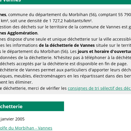
nes
, commune du département du Morbihan (56), comptant 55 790 
 km², soit une densité de 1 727,2 habitants/km².
estion des déchets sur le territoire de la commune de Vannes est 
nes Agglomération
.
es dispose d'une seule et unique déchetterie sur la ville accessib
es les informations
de la déchetterie de Vannes
située sur le ter
 le département du Morbihan (56). Les
jours et horaire d'ouvertu
données de la déchetterie. N'hésitez pas à téléphoner à la déchèter
déchets acceptés par la déchèterie est disponible en fin de page.
échèterie de Vannes permet aux particuliers d'apporter leurs déch
xiques, meubles, électroménagers en les répartissant dans des be
ent les éliminer.
 déchetterie, merci de vérifier les
consignes de tri sélectif des dé
échetterie
 janvier 2005
olfe du Morbihan - Vannes