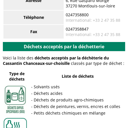
Adresse
6, Rue Gaspard Monge
37270 Montlouis-sur-loire
0247358800
Téléphone
International: +33 2 47 35 88
0247358847
Fax
International: +33 2 47 35 88
Déchets acceptés par la déchetterie
Voici la liste des
déchets acceptés par la déchèterie du
Cassantin Chanceaux-sur-choisille
classés par type de déchet :
Type de
Liste de déchets
déchets
Solvants usés
Déchets acides
Déchets de produits agro-chimiques
Déchets de peintures, vernis, encres et colles
Petits déchets chimiques en mélange