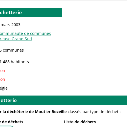
échetterie
 mars 2003
ommunauté de communes
reuse Grand Sud
6 communes
1 488 habitants
on
on
égie
etterie
r la déchèterie de Moutier Rozeille
classés par type de déchet :
 de déchets
Liste de déchets