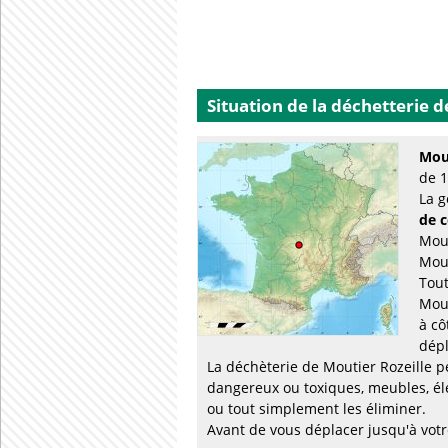
Situation de la déchetterie
d
Mout
de 1
La g
de 
Mout
Mout
Tout
Mout
à cô
dépl
La déchèterie de Moutier Rozeille p
dangereux ou toxiques, meubles, él
ou tout simplement les éliminer.
Avant de vous déplacer jusqu'à votre