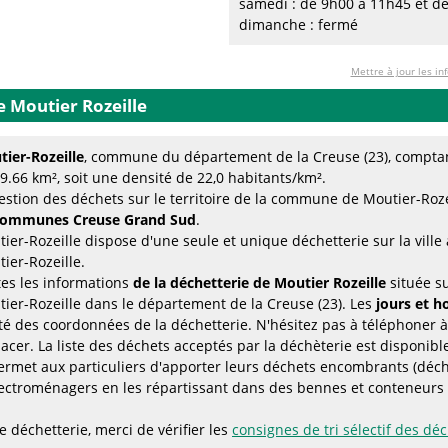
samedi : de 9h00 à 11h45 et d
dimanche : fermé
Mettre à jour les in
e Moutier Rozeille
ier-Rozeille
, commune du département de la Creuse (23), comptan
9.66 km², soit une densité de 22,0 habitants/km².
estion des déchets sur le territoire de la commune de Moutier-Roze
communes Creuse Grand Sud
.
ier-Rozeille dispose d'une seule et unique déchetterie sur la ville
ier-Rozeille.
es les informations
de la déchetterie de Moutier Rozeille
située s
ier-Rozeille dans le département de la Creuse (23). Les
jours et h
té des coordonnées de la déchetterie. N'hésitez pas à téléphoner à
acer. La liste des déchets acceptés par la déchèterie est disponibl
ermet aux particuliers d'apporter leurs déchets encombrants (déche
ectroménagers en les répartissant dans des bennes et conteneurs s
 déchetterie, merci de vérifier les
consignes de tri sélectif des dé