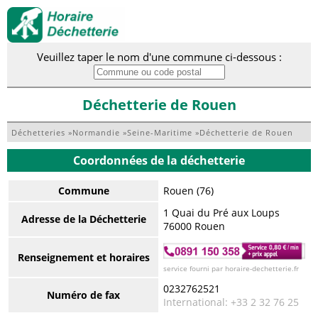
Veuillez taper le nom d'une commune ci-dessous :
Déchetterie de Rouen
Déchetteries
»
Normandie
»
Seine-Maritime
»
Déchetterie de Rouen
Coordonnées de la déchetterie
Commune
Rouen (76)
1 Quai du Pré aux Loups
Adresse de la Déchetterie
76000 Rouen
Renseignement et horaires
service fourni par horaire-dechetterie.fr
0232762521
Numéro de fax
International: +33 2 32 76 25