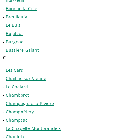
Boisseuil
Bonnac-la-Côte
Breuilaufa
Le Buis
Bujaleuf
Burgnac
Bussière-Galant
C…
Les Cars
Chaillac-sur-Vienne
Le Chalard
Chamboret
Champagnac-la-Rivière
Champnétery
Champsac
La Chapelle-Montbrandeix
Chaptelat