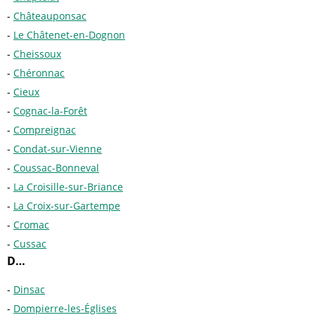
Châteauponsac
Le Châtenet-en-Dognon
Cheissoux
Chéronnac
Cieux
Cognac-la-Forêt
Compreignac
Condat-sur-Vienne
Coussac-Bonneval
La Croisille-sur-Briance
La Croix-sur-Gartempe
Cromac
Cussac
D…
Dinsac
Dompierre-les-Églises