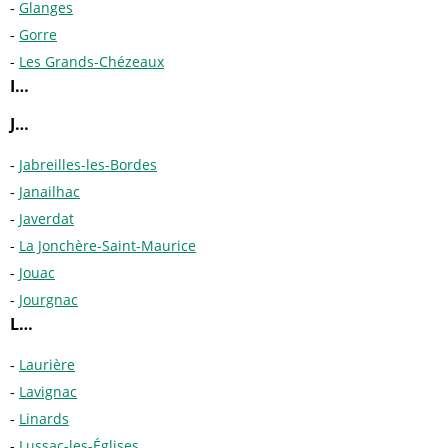
Glanges
Gorre
Les Grands-Chézeaux
I…
J…
Jabreilles-les-Bordes
Janailhac
Javerdat
La Jonchère-Saint-Maurice
Jouac
Jourgnac
L…
Laurière
Lavignac
Linards
Lussac-les-Églises