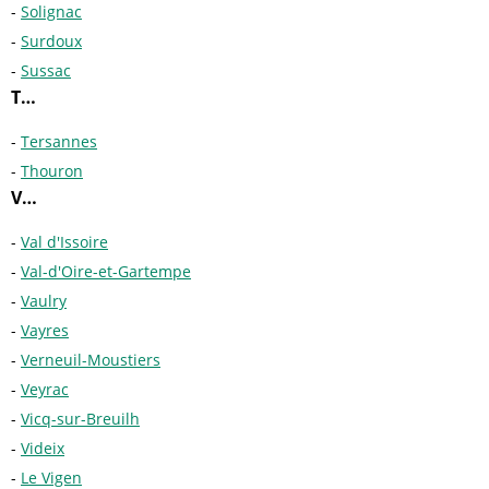
Solignac
Surdoux
Sussac
T…
Tersannes
Thouron
V…
Val d'Issoire
Val-d'Oire-et-Gartempe
Vaulry
Vayres
Verneuil-Moustiers
Veyrac
Vicq-sur-Breuilh
Videix
Le Vigen