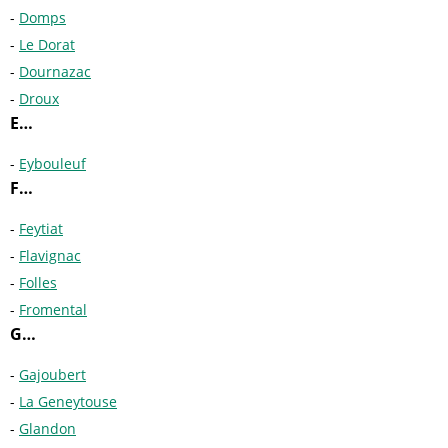
Domps
Le Dorat
Dournazac
Droux
E…
Eybouleuf
F…
Feytiat
Flavignac
Folles
Fromental
G…
Gajoubert
La Geneytouse
Glandon