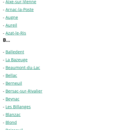
Aixe-sur-Vienne
Arnac-la-Poste
Augne
Aureil
Azat-le-Ris
B…
Balledent
La Bazeuge
Beaumont-du-Lac
Bellac
Berneuil
Bersac-sur-Rivalier
Beynac
Les Billanges
Blanzac
Blond