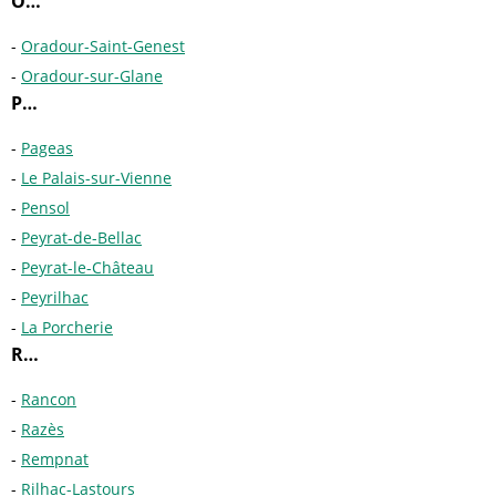
O…
Oradour-Saint-Genest
Oradour-sur-Glane
P…
Pageas
Le Palais-sur-Vienne
Pensol
Peyrat-de-Bellac
Peyrat-le-Château
Peyrilhac
La Porcherie
R…
Rancon
Razès
Rempnat
Rilhac-Lastours