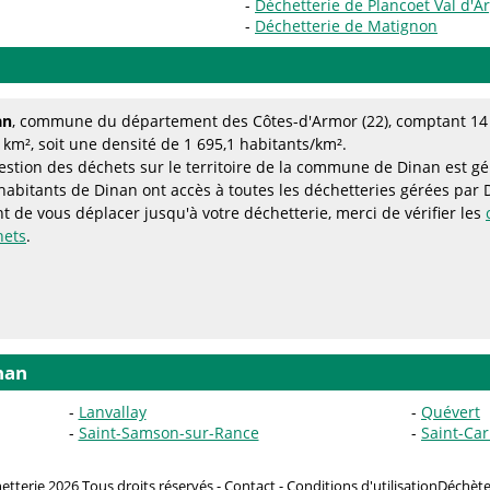
Déchetterie de Plancoet Val d'
Déchetterie de Matignon
an
, commune du département des Côtes-d'Armor (22), comptant 14 
 km², soit une densité de 1 695,1 habitants/km².
estion des déchets sur le territoire de la commune de Dinan est g
habitants de Dinan ont accès à toutes les déchetteries gérées par
t de vous déplacer jusqu'à votre déchetterie, merci de vérifier les
hets
.
nan
Lanvallay
Quévert
Saint-Samson-sur-Rance
Saint-Ca
tterie 2026 Tous droits réservés -
Contact
-
Conditions d'utilisation
Déchète