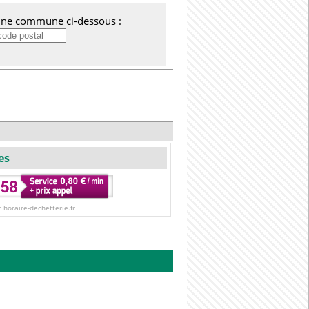
'une commune ci-dessous :
es
r horaire-dechetterie.fr