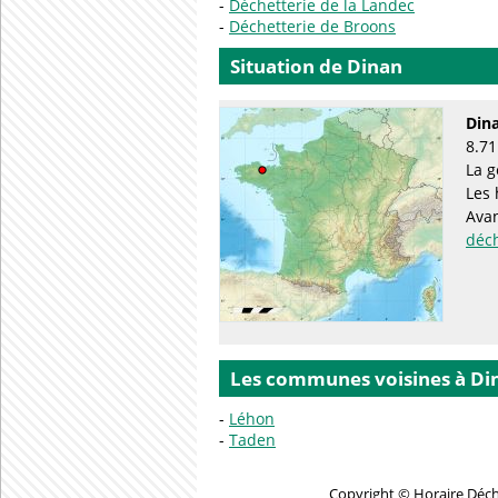
Déchetterie de la Landec
Déchetterie de Broons
Situation de Dinan
Din
8.71
La g
Les 
Avan
déc
Les communes voisines à Di
Léhon
Taden
Copyright © Horaire Déche