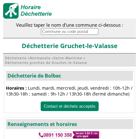
Veuillez taper le nom d'une commune ci-dessous :
Déchetterie Gruchet-le-Valasse
Déchetterie
»
Normandie
»
Seine-Maritime
»
Déchetteries proches de Gruchet-le-Valasse
Déchetterie de Bolbec
Horaires :
Lundi, mardi, mercredi, jeudi, vendredi : 10h-12h /
13h30-18h ; samedi : 9h-12h / 13h30-18h (fermé dimanche)
Contact et déchets acceptés
Renseignements et horaires