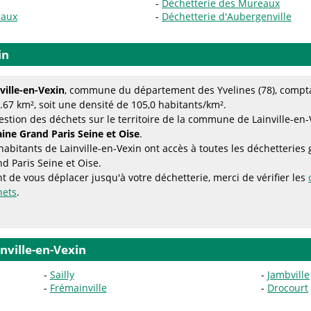
Déchetterie des Mureaux
eaux
Déchetterie d'Aubergenville
in
ville-en-Vexin
, commune du département des Yvelines (78), compta
.67 km², soit une densité de 105,0 habitants/km².
estion des déchets sur le territoire de la commune de Lainville-en-
ine Grand Paris Seine et Oise
.
habitants de Lainville-en-Vexin ont accès à toutes les déchetteri
d Paris Seine et Oise.
t de vous déplacer jusqu'à votre déchetterie, merci de vérifier les
hets
.
nville-en-Vexin
Sailly
Jambville
Frémainville
Drocourt