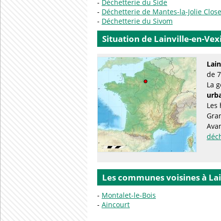
Déchetterie du Side
Déchetterie de Mantes-la-Jolie Clos
Déchetterie du Sivom
Situation de Lainville-en-Vex
Lain
de 7
La g
urba
Les 
Gran
Avan
déc
Les communes voisines à Lai
Montalet-le-Bois
Aincourt