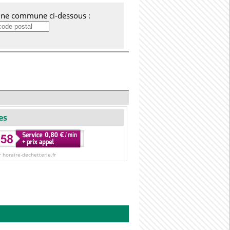
'une commune ci-dessous :
es
r horaire-dechetterie.fr