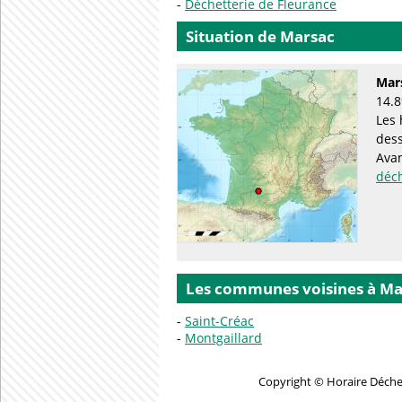
Déchetterie de Fleurance
Situation de Marsac
Mar
14.8
Les 
des
Avan
déc
Les communes voisines à Ma
Saint-Créac
Montgaillard
Copyright © Horaire Déchet