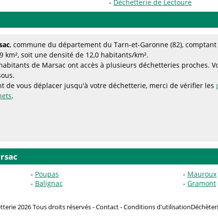
Déchetterie de Lectoure
sac
, commune du département du Tarn-et-Garonne (82), comptant 1
9 km², soit une densité de 12,0 habitants/km².
habitants de Marsac ont accès à plusieurs déchetteries proches. Voir
sous.
t de vous déplacer jusqu'à votre déchetterie, merci de vérifier les
hets
.
rsac
Poupas
Mauroux
Balignac
Gramont
terie 2026 Tous droits réservés -
Contact
-
Conditions d'utilisation
Déchèteri