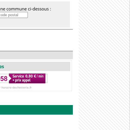
'une commune ci-dessous :
es
r horaire-dechetterie.fr