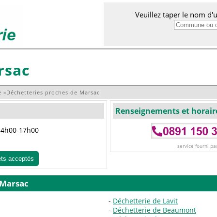
Veuillez taper le nom d
rsac
e
»
Déchetteries proches de Marsac
Renseignements et horair
 14h00-17h00
service fourni pa
ets acceptés
 Marsac
Déchetterie de Lavit
Déchetterie de Beaumont