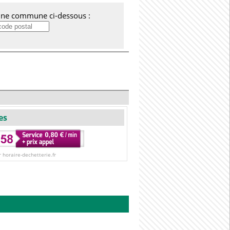
'une commune ci-dessous :
es
r horaire-dechetterie.fr