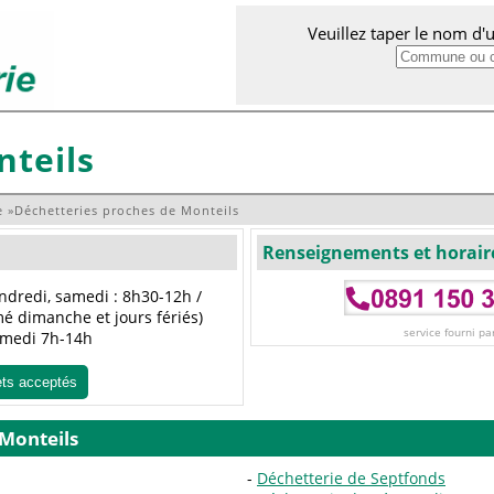
Veuillez taper le nom d
nteils
e
»
Déchetteries proches de Monteils
Renseignements et horair
endredi, samedi : 8h30-12h /
é dimanche et jours fériés)
service fourni pa
samedi 7h-14h
ets acceptés
 Monteils
Déchetterie de Septfonds