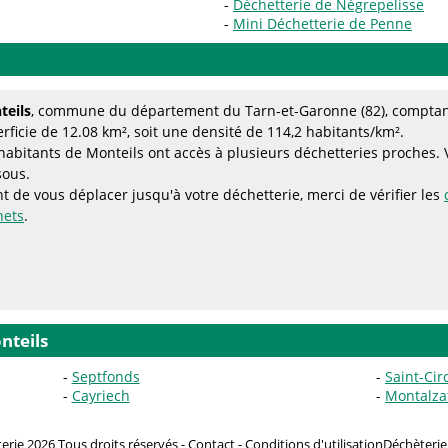
Déchetterie de Nègrepelisse
Mini Déchetterie de Penne
teils
, commune du département du Tarn-et-Garonne (82), comptant
rficie de 12.08 km², soit une densité de 114,2 habitants/km².
habitants de Monteils ont accès à plusieurs déchetteries proches. Vo
sous.
t de vous déplacer jusqu'à votre déchetterie, merci de vérifier les
hets
.
nteils
Septfonds
Saint-Cir
Cayriech
Montalza
rie 2026 Tous droits réservés -
Contact
-
Conditions d'utilisation
Déchèterie