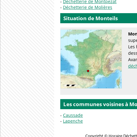
Déchetterie de Montpezat
Déchetterie de Molières
Situation de Monteils
Mon
supe
Les 
des
Avan
déc
Les communes voisines à Mo
Caussade
Lapenche
Copyright © Horaire Déchette