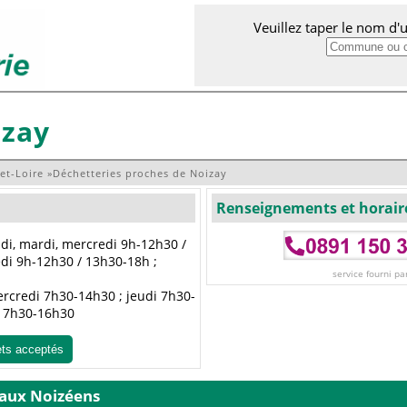
Veuillez taper le nom d
izay
et-Loire
»
Déchetteries proches de Noizay
Renseignements et horair
ndi, mardi, mercredi 9h-12h30 /
edi 9h-12h30 / 13h30-18h ;
service fourni pa
mercredi 7h30-14h30 ; jeudi 7h30-
i 7h30-16h30
ets acceptés
 aux Noizéens