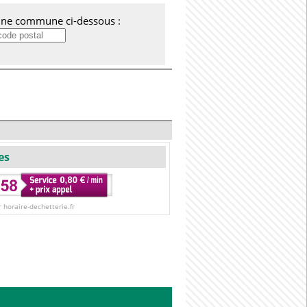
'une commune ci-dessous :
es
r horaire-dechetterie.fr