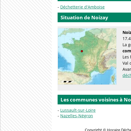
Déchetterie d'Amboise
Situation de Noizay
Noi
17.4
La g
com
Les 
Val 
Avan
déc
Les communes voisines à No
Lussault-sur-Loire
Nazelles-Négron
Copyright © Horaire Déchet