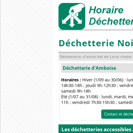
Déchetterie No
Déchetterie
»
Centre-Val de Loire
»
Indre-
Déchetterie d'Amboise
Horaires :
Hiver (1/09 au 30/06) : lu
14h30-18h ; jeudi 9h-12h30 ; vendr
samedi 9h-18h
Été (1/07 au 31/08) : lundi, mardi, 
11h ; vendredi 7h30-15h30 ; samed
Contact et déch
Les déchetteries accessibles