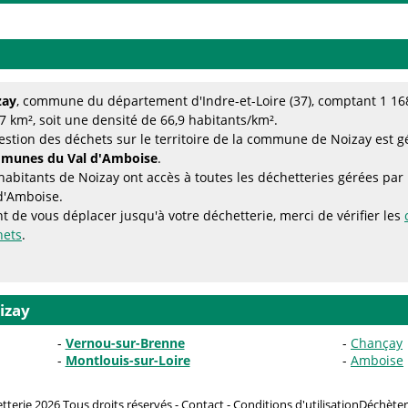
zay
, commune du département d'Indre-et-Loire (37), comptant 1 168
7 km², soit une densité de 66,9 habitants/km².
estion des déchets sur le territoire de la commune de Noizay est g
munes du Val d'Amboise
.
habitants de Noizay ont accès à toutes les déchetteries gérées 
d'Amboise.
t de vous déplacer jusqu'à votre déchetterie, merci de vérifier les
hets
.
izay
Vernou-sur-Brenne
Chançay
Montlouis-sur-Loire
Amboise
terie 2026 Tous droits réservés -
Contact
-
Conditions d'utilisation
Déchèter