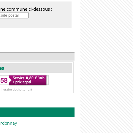
'une commune ci-dessous :
es
r horaire-dechetterie.fr
ardonnay