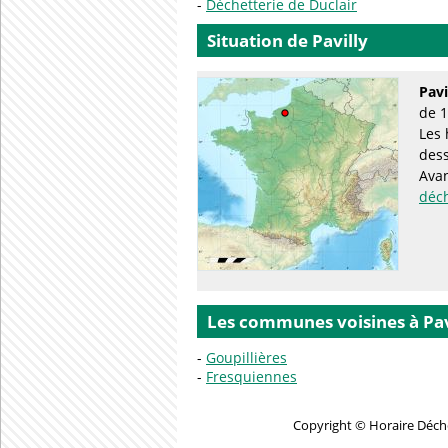
Déchetterie de Duclair
Situation de Pavilly
Pavi
de 1
Les 
des
Avan
déc
Les communes voisines à Pav
Goupillières
Fresquiennes
Copyright © Horaire Déche