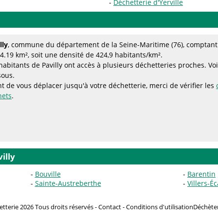
Déchetterie d'Yerville
lly
, commune du département de la Seine-Maritime (76), comptant 
4.19 km², soit une densité de 424,9 habitants/km².
habitants de Pavilly ont accès à plusieurs déchetteries proches. Voir
sous.
t de vous déplacer jusqu'à votre déchetterie, merci de vérifier les
hets
.
illy
Bouville
Barentin
Sainte-Austreberthe
Villers-Éc
tterie 2026 Tous droits réservés -
Contact
-
Conditions d'utilisation
Déchèteri