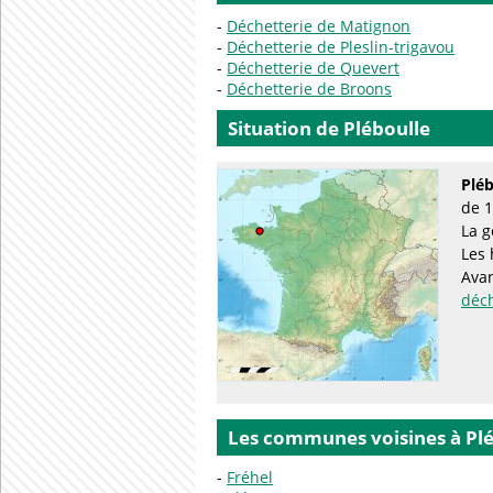
Déchetterie de Matignon
Déchetterie de Pleslin-trigavou
Déchetterie de Quevert
Déchetterie de Broons
Situation de Pléboulle
Pléb
de 1
La g
Les 
Avan
déc
Les communes voisines à Pl
Fréhel