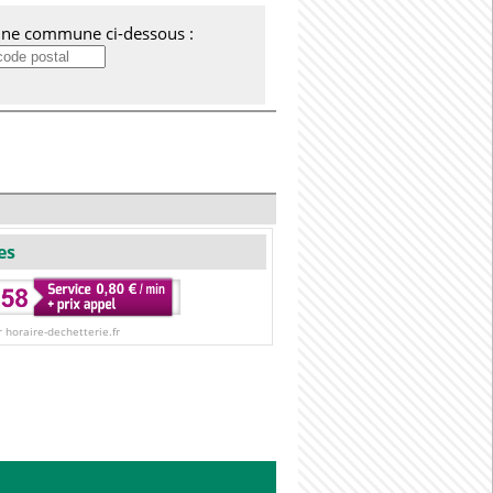
'une commune ci-dessous :
es
r horaire-dechetterie.fr