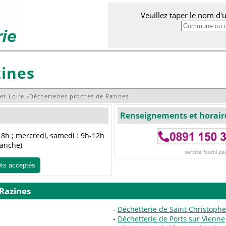
Veuillez taper le nom d
zines
et-Loire
»
Déchetteries proches de Razines
Renseignements et horair
8h ; mercredi, samedi : 9h-12h
manche)
service fourni pa
ets acceptés
 Razines
Déchetterie de Saint Christophe
Déchetterie de Ports sur Vienne