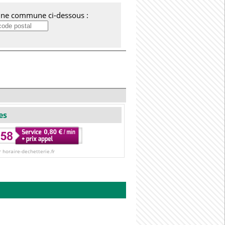
'une commune ci-dessous :
es
r horaire-dechetterie.fr