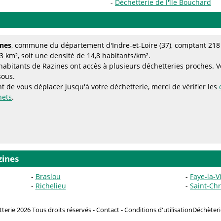
Déchetterie de l'île Bouchard
ines
, commune du département d'Indre-et-Loire (37), comptant 218 
3 km², soit une densité de 14,8 habitants/km².
habitants de Razines ont accès à plusieurs déchetteries proches. Voi
sous.
t de vous déplacer jusqu'à votre déchetterie, merci de vérifier les
hets
.
zines
Braslou
Faye-la-V
Richelieu
Saint-Ch
terie 2026 Tous droits réservés -
Contact
-
Conditions d'utilisation
Déchèteri