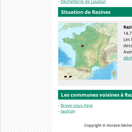
Déchetterie de Loudun
Situation de Razines
Raz
14.7
Les 
des
Avan
déc
Les communes voisines à Ra
Braye-sous-Faye
Jaulnay
Copyright © Horaire Déchet