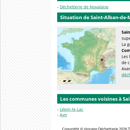
Déchetterie de Novalaise
Situation de Saint-Alban-de
Sai
supe
La g
Com
Les 
de 
Avan
déc
Les communes voisines à Sa
Lépin-le-Lac
Ayn
Copyright © Horaire Déchetterie 2026 T