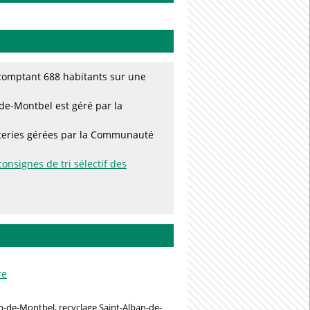
comptant 688 habitants sur une
de-Montbel est géré par la
tteries gérées par la Communauté
consignes de tri sélectif des
re
n-de-Montbel, recyclage Saint-Alban-de-