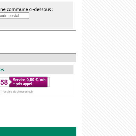
'une commune ci-dessous :
es
r horaire-dechetterie.fr