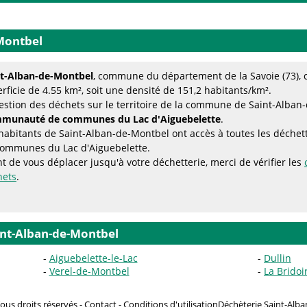
-Montbel
nt-Alban-de-Montbel
, commune du département de la Savoie (73), 
rficie de 4.55 km², soit une densité de 151,2 habitants/km².
estion des déchets sur le territoire de la commune de Saint-Alban-
munauté de communes du Lac d'Aiguebelette
.
habitants de Saint-Alban-de-Montbel ont accès à toutes les déche
communes du Lac d'Aiguebelette.
t de vous déplacer jusqu'à votre déchetterie, merci de vérifier les
hets
.
int-Alban-de-Montbel
Aiguebelette-le-Lac
Dullin
Verel-de-Montbel
La Bridoi
ous droits réservés -
Contact
-
Conditions d'utilisation
Déchèterie Saint-Alba