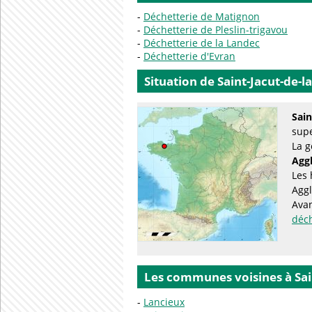
Déchetterie de Matignon
Déchetterie de Pleslin-trigavou
Déchetterie de la Landec
Déchetterie d'Evran
Situation de Saint-Jacut-de-l
Sain
supe
La g
Agg
Les 
Agg
Avan
déc
Les communes voisines à Sai
Lancieux