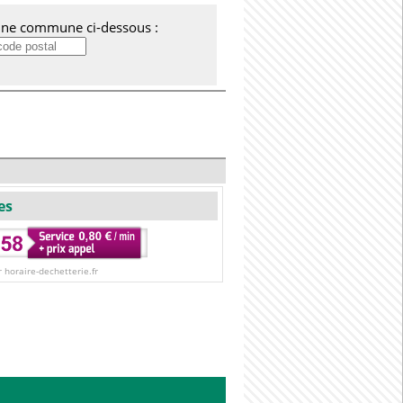
'une commune ci-dessous :
es
r horaire-dechetterie.fr