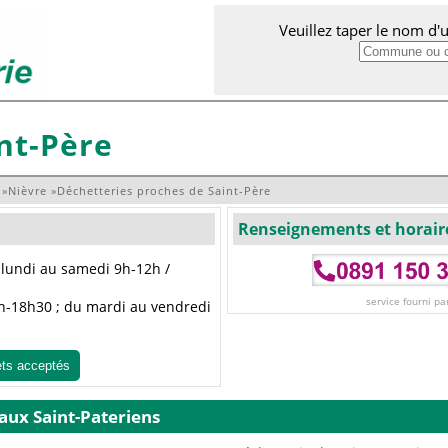
Veuillez taper le nom d
nt-Père
»
Nièvre
»
Déchetteries proches de Saint-Père
Renseignements et horair
u lundi au samedi 9h-12h /
service fourni pa
 9h-18h30 ; du mardi au vendredi
ets acceptés
 aux Saint-Pateriens