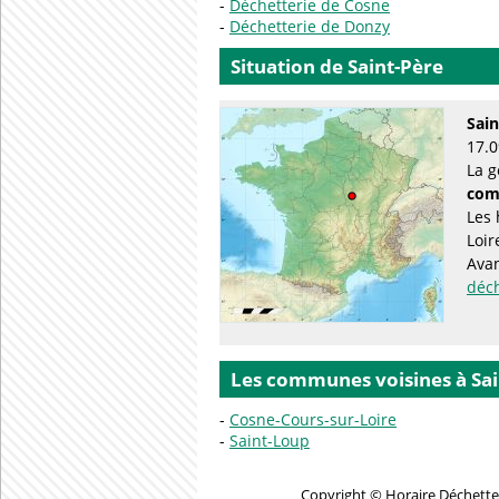
Déchetterie de Cosne
Déchetterie de Donzy
Situation de Saint-Père
Sain
17.0
La g
com
Les 
Loir
Avan
déc
Les communes voisines à Sai
Cosne-Cours-sur-Loire
Saint-Loup
Copyright © Horaire Déchetter