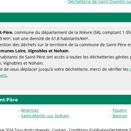
Déchetterie de Saint Quentin s
t-Père
, commune du département de la Nièvre (58), comptant 1 056
9 km², soit une densité de 61,8 habitants/km².
estion des déchets sur le territoire de la commune de Saint-Père e
munes Loire, Vignobles et Nohain
.
habitants de Saint-Père ont accès à toutes les déchetteries gér
e, Vignobles et Nohain.
t de vous déplacer jusqu'à votre déchetterie, merci de vérifier les
hets
.
nt-Père
Myennes
Pougny
Saint-Martin-sur-Nohain
Bannay
ie 2026 Tous droits réservés -
Contact
-
Conditions d'utilisation
Déchèterie S