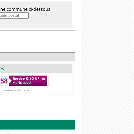
'une commune ci-dessous :
es
r horaire-dechetterie.fr