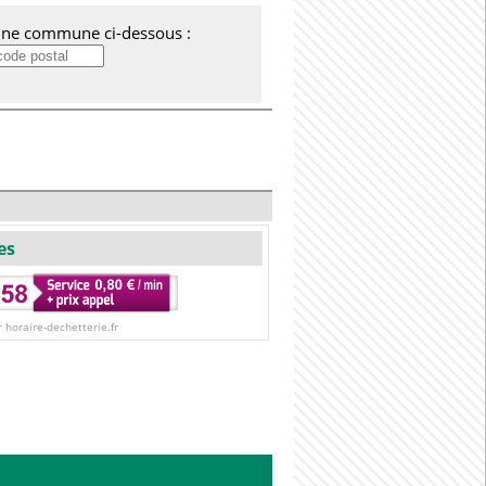
'une commune ci-dessous :
es
r horaire-dechetterie.fr