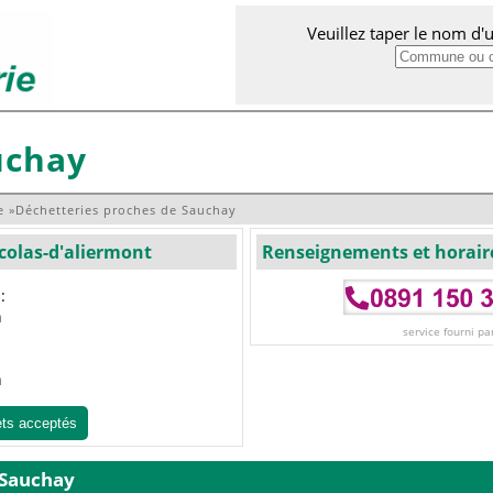
Veuillez taper le nom d
uchay
e
»
Déchetteries proches de Sauchay
icolas-d'aliermont
Renseignements et horair
:
h
service fourni pa
h
ets acceptés
 Sauchay