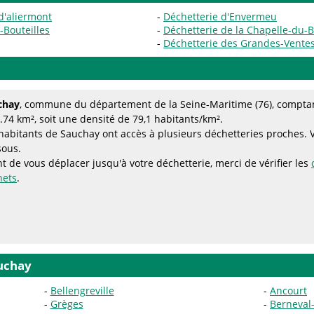
-d'aliermont
Déchetterie d'Envermeu
-Bouteilles
Déchetterie de la Chapelle-du-
Déchetterie des Grandes-Vente
chay
, commune du département de la Seine-Maritime (76), comptan
.74 km², soit une densité de 79,1 habitants/km².
habitants de Sauchay ont accès à plusieurs déchetteries proches. Voi
sous.
t de vous déplacer jusqu'à votre déchetterie, merci de vérifier les
hets
.
uchay
Bellengreville
Ancourt
Grèges
Berneval