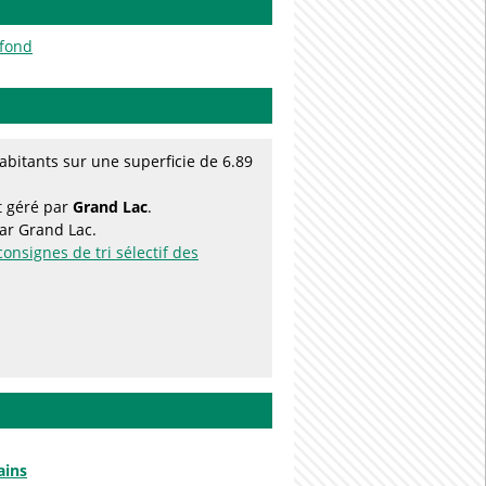
afond
bitants sur une superficie de 6.89
t géré par
Grand Lac
.
par Grand Lac.
consignes de tri sélectif des
ains