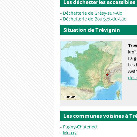
Les déchetteries accessibles
Déchetterie de Grésy-sur-Aix
Déchetterie de Bourget-du-Lac
Situation de Trévignin
Trév
km²,
La g
Les 
Avan
déc
Les communes voisines à Tr
Pugny-Chatenod
Mouxy