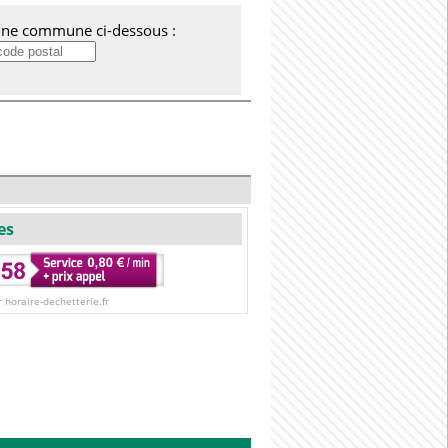
'une commune ci-dessous :
es
r horaire-dechetterie.fr