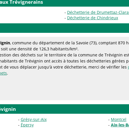
 aux Trévignerains
Déchetterie de Drumettaz-Clar
Déchetterie de Chindrieux
ignin
, commune du département de la Savoie (73), comptant 870 ha
 soit une densité de 126,3 habitants/km².
estion des déchets sur le territoire de la commune de Trévignin es
habitants de Trévignin ont accès à toutes les déchetteries gérées 
t de vous déplacer jusqu'à votre déchetterie, merci de vérifier les
hets
.
évignin
Grésy-sur-Aix
Montcel
Épersy
Aix-les-B