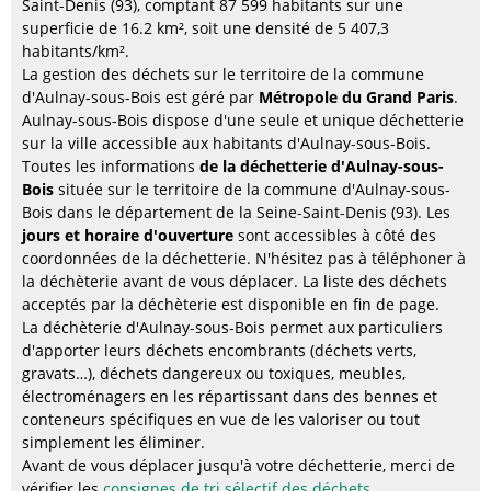
Saint-Denis (93), comptant 87 599 habitants sur une
superficie de 16.2 km², soit une densité de 5 407,3
habitants/km².
La gestion des déchets sur le territoire de la commune
d'Aulnay-sous-Bois est géré par
Métropole du Grand Paris
.
Aulnay-sous-Bois dispose d'une seule et unique déchetterie
sur la ville accessible aux habitants d'Aulnay-sous-Bois.
Toutes les informations
de la déchetterie d'Aulnay-sous-
Bois
située sur le territoire de la commune d'Aulnay-sous-
Bois dans le département de la Seine-Saint-Denis (93). Les
jours et horaire d'ouverture
sont accessibles à côté des
coordonnées de la déchetterie. N'hésitez pas à téléphoner à
la déchèterie avant de vous déplacer. La liste des déchets
acceptés par la déchèterie est disponible en fin de page.
La déchèterie d'Aulnay-sous-Bois permet aux particuliers
d'apporter leurs déchets encombrants (déchets verts,
gravats…), déchets dangereux ou toxiques, meubles,
électroménagers en les répartissant dans des bennes et
conteneurs spécifiques en vue de les valoriser ou tout
simplement les éliminer.
Avant de vous déplacer jusqu'à votre déchetterie, merci de
vérifier les
consignes de tri sélectif des déchets
.