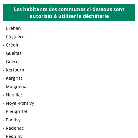
Les habitants des communes ci-dessous sont
autorisés à utiliser la déchèterie
Bréhan
Cléguérec
Crédin
Gueltas
Guern
Kerfourn
Kergrist
Malguénac
Neulliac
Noyal-Pontivy
Pleugriffet
Pontivy
Radenac
Réguiny