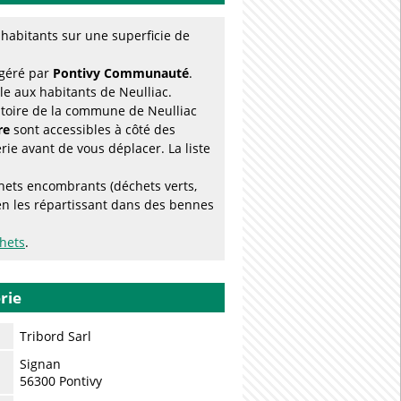
abitants sur une superficie de
 géré par
Pontivy Communauté
.
le aux habitants de Neulliac.
ritoire de la commune de Neulliac
re
sont accessibles à côté des
ie avant de vous déplacer. La liste
chets encombrants (déchets verts,
en les répartissant dans des bennes
chets
.
rie
Tribord Sarl
Signan
56300 Pontivy