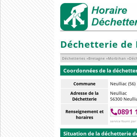
Déchetterie de 
Déchetteries
»
Bretagne
»
Morbihan
»
Déch
Coordonnées de la déchette
Commune
Neulliac (56)
Adresse de la
Neulliac
Déchetterie
56300 Neulli
Renseignement et
horaires
service fourni par
Situation de la déchetterie
d