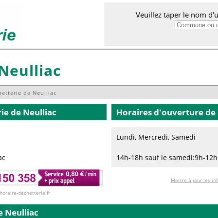
Veuillez taper le nom d
Neulliac
etterie de Neulliac
rie
de Neulliac
Horaires d'ouverture de 
Lundi, Mercredi, Samedi
ac
14h-18h sauf le samedi:9h-12
Mettre à jour les in
 horaire-dechetterie.fr
e Neulliac