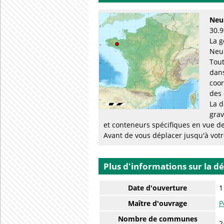
Neul
30.9
La g
Neul
Tout
dans
coor
des 
La d
grav
et conteneurs spécifiques en vue de
Avant de vous déplacer jusqu'à votre
Plus d'informations sur la d
Date d'ouverture
1
Maître d'ouvrage
P
Nombre de communes
2