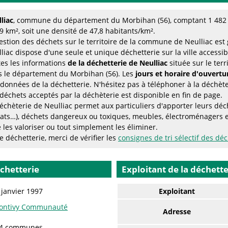
liac
, commune du département du Morbihan (56), comptant 1 482 h
9 km², soit une densité de 47,8 habitants/km².
estion des déchets sur le territoire de la commune de Neulliac est
liac dispose d'une seule et unique déchetterie sur la ville accessib
es les informations
de la déchetterie de Neulliac
située sur le ter
 le département du Morbihan (56). Les
jours et horaire d'ouvertu
données de la déchetterie. N'hésitez pas à téléphoner à la déchèter
déchets acceptés par la déchèterie est disponible en fin de page.
échèterie de Neulliac permet aux particuliers d'apporter leurs dé
ats…), déchets dangereux ou toxiques, meubles, électroménagers 
 les valoriser ou tout simplement les éliminer.
 déchetterie, merci de vérifier les
consignes de tri sélectif des dé
échetterie
Exploitant de la déchette
 janvier 1997
Exploitant
ontivy Communauté
Adresse
4 communes