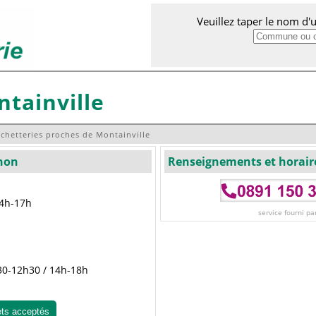
Veuillez taper le nom d
tainville
chetteries proches de Montainville
gnon
Renseignements et horair
14h-17h
service fourni pa
h30-12h30 / 14h-18h
ets acceptés