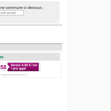
'une commune ci-dessous :
es
r horaire-dechetterie.fr