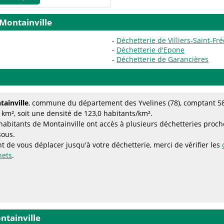
 Montainville
Déchetterie de Villiers-Saint-Fré
Déchetterie d'Epone
Déchetterie de Garancières
ainville
, commune du département des Yvelines (78), comptant 58
 km², soit une densité de 123,0 habitants/km².
habitants de Montainville ont accès à plusieurs déchetteries proches
sous.
t de vous déplacer jusqu'à votre déchetterie, merci de vérifier les
hets
.
ntainville