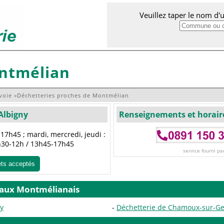
Veuillez taper le nom d
ntmélian
voie
»
Déchetteries proches de Montmélian
'Albigny
Renseignements et horair
17h45 ; mardi, mercredi, jeudi :
h30-12h / 13h45-17h45
service fourni pa
ets acceptés
s aux Montmélianais
ny
Déchetterie de Chamoux-sur-Ge