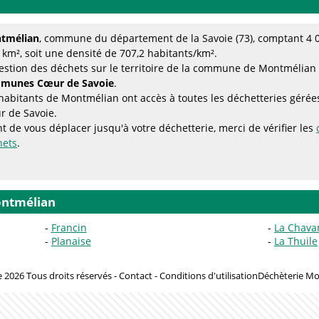
tmélian
, commune du département de la Savoie (73), comptant 4 0
 km², soit une densité de 707,2 habitants/km².
estion des déchets sur le territoire de la commune de Montmélian 
munes Cœur de Savoie
.
habitants de Montmélian ont accès à toutes les déchetteries gé
r de Savoie.
t de vous déplacer jusqu'à votre déchetterie, merci de vérifier les
hets
.
ontmélian
Francin
La Chava
Planaise
La Thuile
 2026 Tous droits réservés -
Contact
-
Conditions d'utilisation
Déchèterie Mo