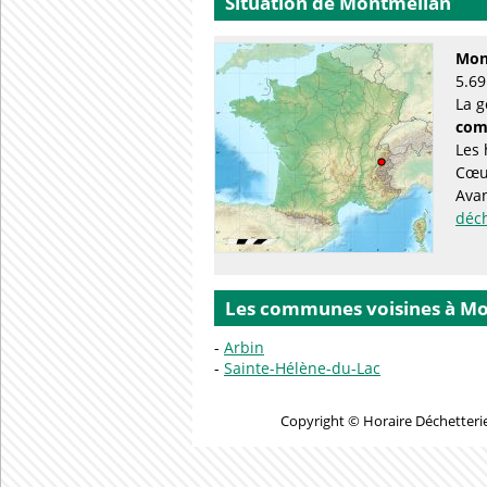
Situation de Montmélian
Mon
5.69
La g
com
Les 
Cœu
Avan
déc
Les communes voisines à M
Arbin
Sainte-Hélène-du-Lac
Copyright © Horaire Déchetterie