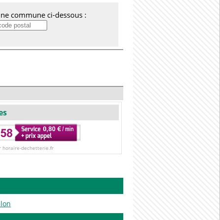
'une commune ci-dessous :
es
r horaire-dechetterie.fr
lon