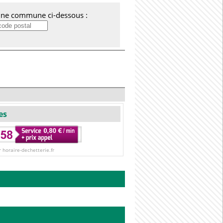
'une commune ci-dessous :
es
r horaire-dechetterie.fr