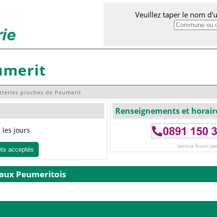
Veuillez taper le nom d
umerit
tteries proches de Peumerit
Renseignements et horair
les jours
service fourni pa
ets acceptés
 aux Peumeritois