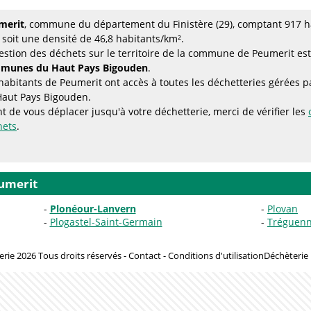
merit
, commune du département du Finistère (29), comptant 917 ha
 soit une densité de 46,8 habitants/km².
estion des déchets sur le territoire de la commune de Peumerit est
munes du Haut Pays Bigouden
.
habitants de Peumerit ont accès à toutes les déchetteries géré
Haut Pays Bigouden.
t de vous déplacer jusqu'à votre déchetterie, merci de vérifier les
hets
.
umerit
Plonéour-Lanvern
Plovan
Plogastel-Saint-Germain
Tréguen
rie 2026 Tous droits réservés -
Contact
-
Conditions d'utilisation
Déchèterie 