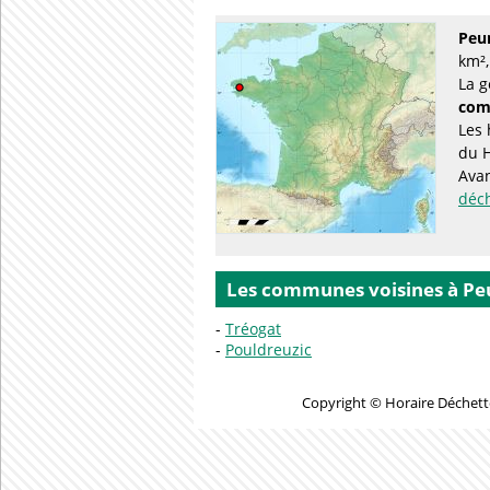
Peu
km²,
La g
com
Les 
du 
Avan
déc
Les communes voisines à Pe
Tréogat
Pouldreuzic
Copyright © Horaire Déchette