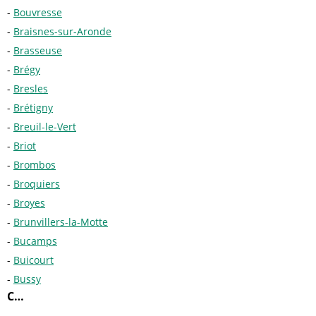
Bouvresse
Braisnes-sur-Aronde
Brasseuse
Brégy
Bresles
Brétigny
Breuil-le-Vert
Briot
Brombos
Broquiers
Broyes
Brunvillers-la-Motte
Bucamps
Buicourt
Bussy
C…