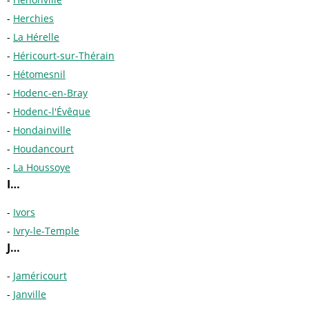
Herchies
La Hérelle
Héricourt-sur-Thérain
Hétomesnil
Hodenc-en-Bray
Hodenc-l'Évêque
Hondainville
Houdancourt
La Houssoye
I…
Ivors
Ivry-le-Temple
J…
Jaméricourt
Janville