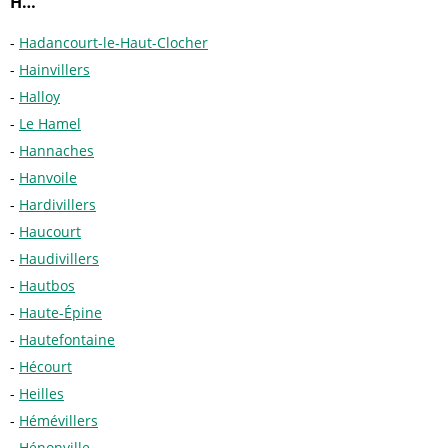
H…
Hadancourt-le-Haut-Clocher
Hainvillers
Halloy
Le Hamel
Hannaches
Hanvoile
Hardivillers
Haucourt
Haudivillers
Hautbos
Haute-Épine
Hautefontaine
Hécourt
Heilles
Hémévillers
Hénonville