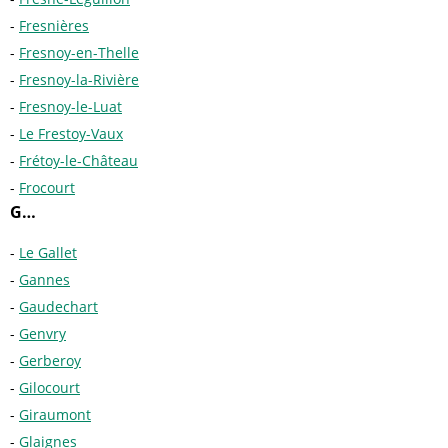
Fresnières
Fresnoy-en-Thelle
Fresnoy-la-Rivière
Fresnoy-le-Luat
Le Frestoy-Vaux
Frétoy-le-Château
Frocourt
G…
Le Gallet
Gannes
Gaudechart
Genvry
Gerberoy
Gilocourt
Giraumont
Glaignes