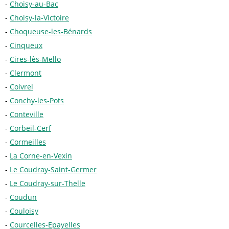
Choisy-au-Bac
Choisy-la-Victoire
Choqueuse-les-Bénards
Cinqueux
Cires-lès-Mello
Clermont
Coivrel
Conchy-les-Pots
Conteville
Corbeil-Cerf
Cormeilles
La Corne-en-Vexin
Le Coudray-Saint-Germer
Le Coudray-sur-Thelle
Coudun
Couloisy
Courcelles-Epayelles