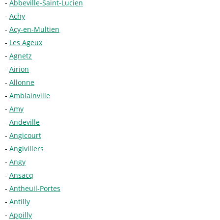
Abbeville-Saint-Lucien
Achy
Acy-en-Multien
Les Ageux
Agnetz
Airion
Allonne
Amblainville
Amy
Andeville
Angicourt
Angivillers
Angy
Ansacq
Antheuil-Portes
Antilly
Appilly