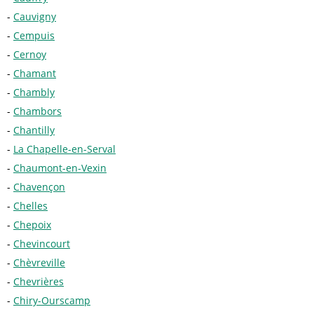
Cauvigny
Cempuis
Cernoy
Chamant
Chambly
Chambors
Chantilly
La Chapelle-en-Serval
Chaumont-en-Vexin
Chavençon
Chelles
Chepoix
Chevincourt
Chèvreville
Chevrières
Chiry-Ourscamp