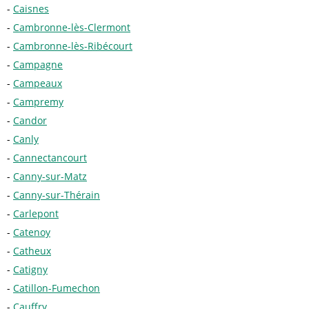
Caisnes
Cambronne-lès-Clermont
Cambronne-lès-Ribécourt
Campagne
Campeaux
Campremy
Candor
Canly
Cannectancourt
Canny-sur-Matz
Canny-sur-Thérain
Carlepont
Catenoy
Catheux
Catigny
Catillon-Fumechon
Cauffry