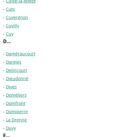
Cuise-la-Motte
Cuts
Cuvergnon
Cuvilly
Cuy
D…
Daméraucourt
Dargies
Delincourt
Dieudonné
Dives
Doméliers
Domfront
Dompierre
La Drenne
Duvy
E…