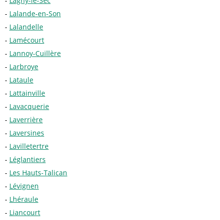
Lagny-le-Sec
Lalande-en-Son
Lalandelle
Lamécourt
Lannoy-Cuillère
Larbroye
Lataule
Lattainville
Lavacquerie
Laverrière
Laversines
Lavilletertre
Léglantiers
Les Hauts-Talican
Lévignen
Lhéraule
Liancourt