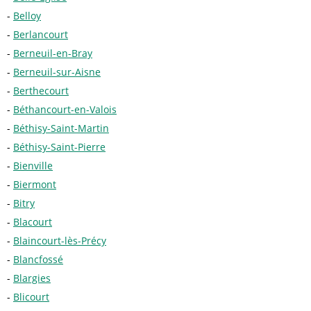
Belloy
Berlancourt
Berneuil-en-Bray
Berneuil-sur-Aisne
Berthecourt
Béthancourt-en-Valois
Béthisy-Saint-Martin
Béthisy-Saint-Pierre
Bienville
Biermont
Bitry
Blacourt
Blaincourt-lès-Précy
Blancfossé
Blargies
Blicourt