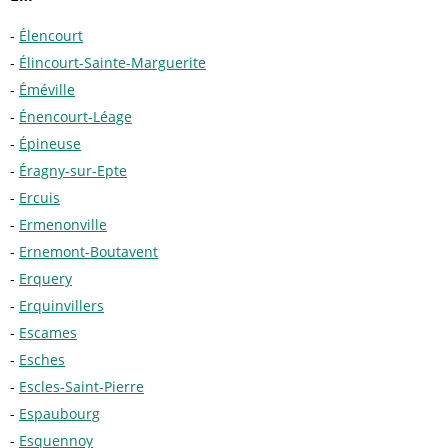
Élencourt
Élincourt-Sainte-Marguerite
Éméville
Énencourt-Léage
Épineuse
Éragny-sur-Epte
Ercuis
Ermenonville
Ernemont-Boutavent
Erquery
Erquinvillers
Escames
Esches
Escles-Saint-Pierre
Espaubourg
Esquennoy