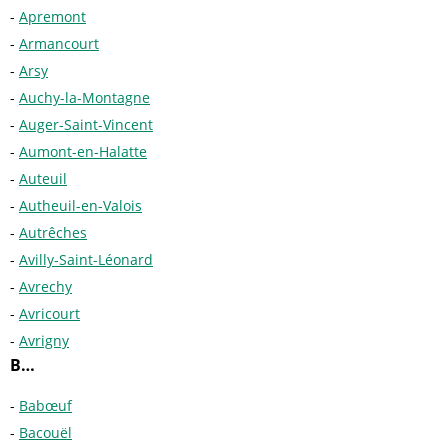
Apremont
Armancourt
Arsy
Auchy-la-Montagne
Auger-Saint-Vincent
Aumont-en-Halatte
Auteuil
Autheuil-en-Valois
Autrêches
Avilly-Saint-Léonard
Avrechy
Avricourt
Avrigny
B…
Babœuf
Bacouël