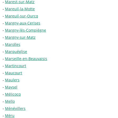
Marest-sur-Matz
Mareuil-la-Motte
Mareuil-sur-Ourcq
Margny-aux-Cerises
Margny-lès-Compiègne
Margny-sur-Matz
Marolles
Marquéglise
Marseille-en-Beauvaisis
Martincourt
Maucourt
Maulers
Maysel
Mélicocq
Mello
Ménévillers
Méru