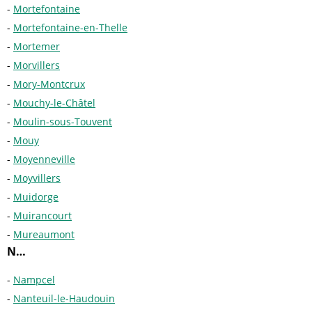
Mortefontaine
Mortefontaine-en-Thelle
Mortemer
Morvillers
Mory-Montcrux
Mouchy-le-Châtel
Moulin-sous-Touvent
Mouy
Moyenneville
Moyvillers
Muidorge
Muirancourt
Mureaumont
N…
Nampcel
Nanteuil-le-Haudouin