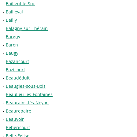
Bailleul-le-Soc
Bailleval
Bailly
Balagny-sur-Thérain
Bargny
Baron
Baugy
Bazancourt
Bazicourt
Beaudéduit
Beaugies-sous-Bois
Beaulieu-les-Fontaines
Beaurains-lès-Noyon
Beaurepaire
Beauvoir
Béhéricourt
Belle-Église