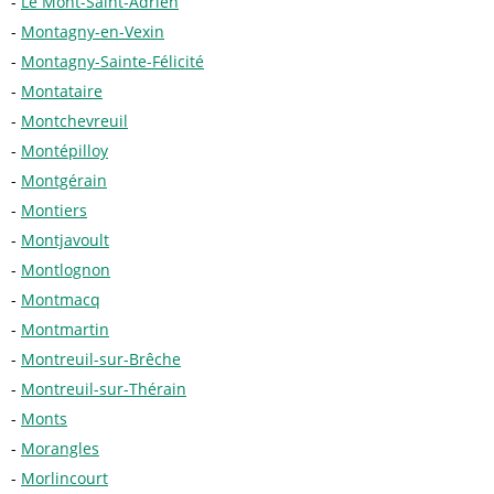
Le Mont-Saint-Adrien
Montagny-en-Vexin
Montagny-Sainte-Félicité
Montataire
Montchevreuil
Montépilloy
Montgérain
Montiers
Montjavoult
Montlognon
Montmacq
Montmartin
Montreuil-sur-Brêche
Montreuil-sur-Thérain
Monts
Morangles
Morlincourt