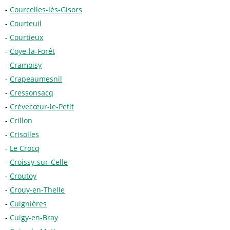
Courcelles-lès-Gisors
Courteuil
Courtieux
Coye-la-Forêt
Cramoisy
Crapeaumesnil
Cressonsacq
Crèvecœur-le-Petit
Crillon
Crisolles
Le Crocq
Croissy-sur-Celle
Croutoy
Crouy-en-Thelle
Cuignières
Cuigy-en-Bray