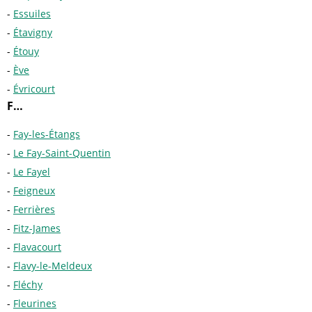
Essuiles
Étavigny
Étouy
Ève
Évricourt
F…
Fay-les-Étangs
Le Fay-Saint-Quentin
Le Fayel
Feigneux
Ferrières
Fitz-James
Flavacourt
Flavy-le-Meldeux
Fléchy
Fleurines